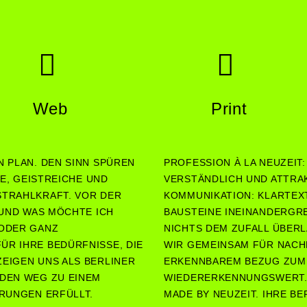
Web
Print
 PLAN. DEN SINN SPÜREN
PROFESSION À LA NEUZEIT
TE, GEISTREICHE UND
VERSTÄNDLICH UND ATTRAK
TRAHLKRAFT. VOR DER
KOMMUNIKATION: KLARTEXT
 UND WAS MÖCHTE ICH
BAUSTEINE INEINANDERGRE
 ODER GANZ
NICHTS DEM ZUFALL ÜBERL
R IHRE BEDÜRFNISSE, DIE
WIR GEMEINSAM FÜR NACHH
EIGEN UNS ALS BERLINER
ERKENNBAREM BEZUG ZUM
DEN WEG ZU EINEM
WIEDERERKENNUNGSWERT. 
RUNGEN ERFÜLLT.
MADE BY NEUZEIT. IHRE B