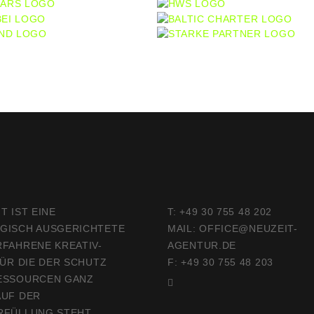
T IST EINE
T:
+49 30 755 48 202
GISCH AUSGERICHTETE
MAIL:
OFFICE@NEUZEIT-
RFAHRENE KREATIV-
AGENTUR.DE
FÜR DIE DER SCHUTZ
F: +49 30 755 48 203
ESSOURCEN GANZ
AUF DER
RFÜLLUNG STEHT.