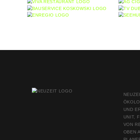
NEUZEI
ÖKOLO
UND E
UNIT, 
VON R
OBEN 
PLANE